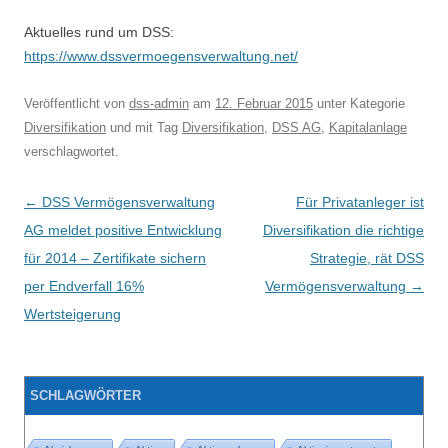
Aktuelles rund um DSS:
https://www.dssvermoegensverwaltung.net/
Veröffentlicht
von
dss-admin
am
12. Februar 2015
unter Kategorie
Diversifikation
und mit Tag
Diversifikation
,
DSS AG
,
Kapitalanlage
verschlagwortet.
Beitragsnavigation
←
DSS Vermögensverwaltung
Für Privatanleger ist
AG meldet positive Entwicklung
Diversifikation die richtige
für 2014 – Zertifikate sichern
Strategie, rät DSS
per Endverfall 16%
Vermögensverwaltung
→
Wertsteigerung
SCHLAGWÖRTER