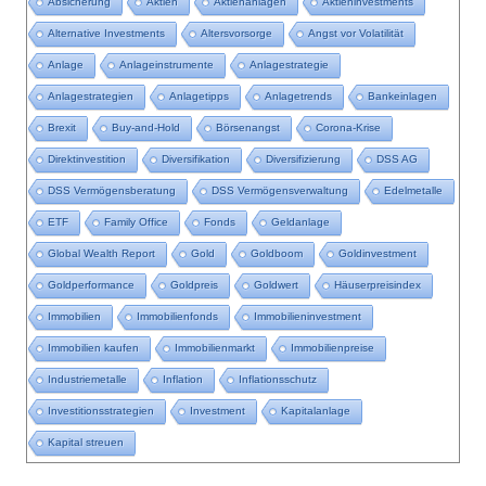
Absicherung
Aktien
Aktienanlagen
Aktieninvestments
Alternative Investments
Altersvorsorge
Angst vor Volatilität
Anlage
Anlageinstrumente
Anlagestrategie
Anlagestrategien
Anlagetipps
Anlagetrends
Bankeinlagen
Brexit
Buy-and-Hold
Börsenangst
Corona-Krise
Direktinvestition
Diversifikation
Diversifizierung
DSS AG
DSS Vermögensberatung
DSS Vermögensverwaltung
Edelmetalle
ETF
Family Office
Fonds
Geldanlage
Global Wealth Report
Gold
Goldboom
Goldinvestment
Goldperformance
Goldpreis
Goldwert
Häuserpreisindex
Immobilien
Immobilienfonds
Immobilieninvestment
Immobilien kaufen
Immobilienmarkt
Immobilienpreise
Industriemetalle
Inflation
Inflationsschutz
Investitionsstrategien
Investment
Kapitalanlage
Kapital streuen