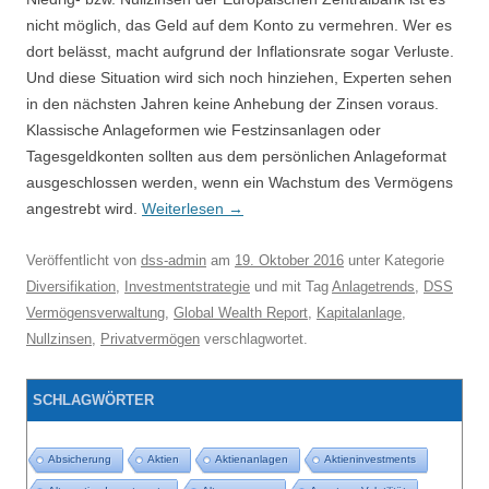
nicht möglich, das Geld auf dem Konto zu vermehren. Wer es
dort belässt, macht aufgrund der Inflationsrate sogar Verluste.
Und diese Situation wird sich noch hinziehen, Experten sehen
in den nächsten Jahren keine Anhebung der Zinsen voraus.
Klassische Anlageformen wie Festzinsanlagen oder
Tagesgeldkonten sollten aus dem persönlichen Anlageformat
ausgeschlossen werden, wenn ein Wachstum des Vermögens
angestrebt wird.
Weiterlesen
→
Veröffentlicht
von
dss-admin
am
19. Oktober 2016
unter Kategorie
Diversifikation
,
Investmentstrategie
und mit Tag
Anlagetrends
,
DSS
Vermögensverwaltung
,
Global Wealth Report
,
Kapitalanlage
,
Nullzinsen
,
Privatvermögen
verschlagwortet.
SCHLAGWÖRTER
Absicherung
Aktien
Aktienanlagen
Aktieninvestments