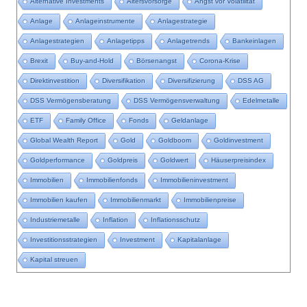
Alternative Investments
Altersvorsorge
Angst vor Volatilität
Anlage
Anlageinstrumente
Anlagestrategie
Anlagestrategien
Anlagetipps
Anlagetrends
Bankeinlagen
Brexit
Buy-and-Hold
Börsenangst
Corona-Krise
Direktinvestition
Diversifikation
Diversifizierung
DSS AG
DSS Vermögensberatung
DSS Vermögensverwaltung
Edelmetalle
ETF
Family Office
Fonds
Geldanlage
Global Wealth Report
Gold
Goldboom
Goldinvestment
Goldperformance
Goldpreis
Goldwert
Häuserpreisindex
Immobilien
Immobilienfonds
Immobilieninvestment
Immobilien kaufen
Immobilienmarkt
Immobilienpreise
Industriemetalle
Inflation
Inflationsschutz
Investitionsstrategien
Investment
Kapitalanlage
Kapital streuen