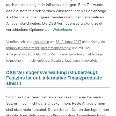
auch für eine steigende Inflation zu sorgen. Zum Teil wurde
das Ziel bereits erreicht, doch Zinserhöhungen? Fehlanzeige.
Als Resultat suchen Sparer händeringend nach alternativen
Anlagemöglichkeiten. Die DSS Vermögensverwaltung zeigt
verschiedene Optionen auf.
Weiterlesen
→
Veröffentlicht
von
dss-admin
am
13. Februar 2017
unter Kategorie
Immobilieninvestment
,
Investmentstrategie
und mit Tag
Anlagetrends
,
DSS AG
,
DSS Vermögensverwaltung
,
Geldanlage
,
Immobilien
,
Immobilienfonds
,
Kapitalanlage
verschlagwortet.
DSS Vermögensverwaltung ist überzeugt:
Festzins ist out, alternative Finanzprodukte
sind in
Schon seit mehreren Jahren ist es bekannt, aber bei vielen
Sparern noch nicht ganz angekommen: Feste Anlageformen
sind nicht mehr rentabel. Durch die seit Jahren durchgeführten
Niedrig- bzw. Nullzinsen der Europäischen Zentralbank ist es