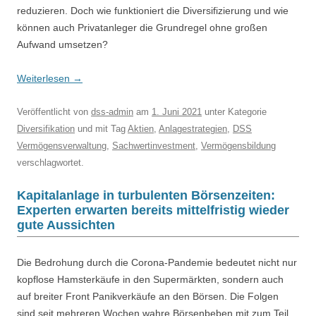
reduzieren. Doch wie funktioniert die Diversifizierung und wie
können auch Privatanleger die Grundregel ohne großen
Aufwand umsetzen?
Weiterlesen
→
Veröffentlicht
von
dss-admin
am
1. Juni 2021
unter Kategorie
Diversifikation
und mit Tag
Aktien
,
Anlagestrategien
,
DSS
Vermögensverwaltung
,
Sachwertinvestment
,
Vermögensbildung
verschlagwortet.
Kapitalanlage in turbulenten Börsenzeiten:
Experten erwarten bereits mittelfristig wieder
gute Aussichten
Die Bedrohung durch die Corona-Pandemie bedeutet nicht nur
kopflose Hamsterkäufe in den Supermärkten, sondern auch
auf breiter Front Panikverkäufe an den Börsen. Die Folgen
sind seit mehreren Wochen wahre Börsenbeben mit zum Teil