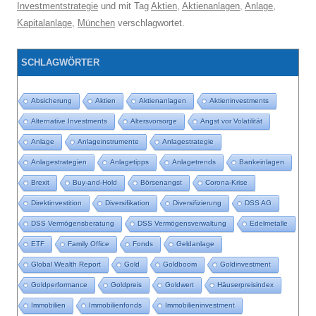
Investmentstrategie
und mit Tag
Aktien
,
Aktienanlagen
,
Anlage
,
Kapitalanlage
,
München
verschlagwortet.
SCHLAGWÖRTER
Absicherung
Aktien
Aktienanlagen
Aktieninvestments
Alternative Investments
Altersvorsorge
Angst vor Volatilität
Anlage
Anlageinstrumente
Anlagestrategie
Anlagestrategien
Anlagetipps
Anlagetrends
Bankeinlagen
Brexit
Buy-and-Hold
Börsenangst
Corona-Krise
Direktinvestition
Diversifikation
Diversifizierung
DSS AG
DSS Vermögensberatung
DSS Vermögensverwaltung
Edelmetalle
ETF
Family Office
Fonds
Geldanlage
Global Wealth Report
Gold
Goldboom
Goldinvestment
Goldperformance
Goldpreis
Goldwert
Häuserpreisindex
Immobilien
Immobilienfonds
Immobilieninvestment