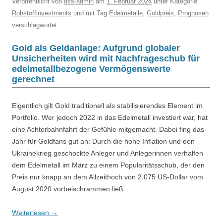
Veröffentlicht
von
dss-admin
am
1. Februar 2024
unter Kategorie
Rohstoffinvestments
und mit Tag
Edelmetalle
,
Goldpreis
,
Prognosen
verschlagwortet.
Gold als Geldanlage: Aufgrund globaler
Unsicherheiten wird mit Nachfrageschub für
edelmetallbezogene Vermögenswerte
gerechnet
Eigentlich gilt Gold traditionell als stabilisierendes Element im
Portfolio. Wer jedoch 2022 in das Edelmetall investiert war, hat
eine Achterbahnfahrt der Gefühle mitgemacht. Dabei fing das
Jahr für Goldfans gut an: Durch die hohe Inflation und den
Ukrainekrieg geschockte Anleger und Anlegerinnen verhalfen
dem Edelmetall im März zu einem Popularitätsschub, der den
Preis nur knapp an dem Allzeithoch von 2.075 US-Dollar vom
August 2020 vorbeischrammen ließ.
Weiterlesen
→