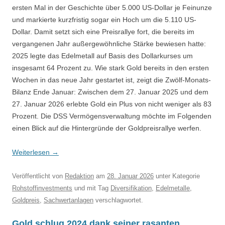
ersten Mal in der Geschichte über 5.000 US-Dollar je Feinunze
und markierte kurzfristig sogar ein Hoch um die 5.110 US-
Dollar. Damit setzt sich eine Preisrallye fort, die bereits im
vergangenen Jahr außergewöhnliche Stärke bewiesen hatte:
2025 legte das Edelmetall auf Basis des Dollarkurses um
insgesamt 64 Prozent zu. Wie stark Gold bereits in den ersten
Wochen in das neue Jahr gestartet ist, zeigt die Zwölf-Monats-
Bilanz Ende Januar: Zwischen dem 27. Januar 2025 und dem
27. Januar 2026 erlebte Gold ein Plus von nicht weniger als 83
Prozent. Die DSS Vermögensverwaltung möchte im Folgenden
einen Blick auf die Hintergründe der Goldpreisrallye werfen.
Weiterlesen
→
Veröffentlicht
von
Redaktion
am
28. Januar 2026
unter Kategorie
Rohstoffinvestments
und mit Tag
Diversifikation
,
Edelmetalle
,
Goldpreis
,
Sachwertanlagen
verschlagwortet.
Gold schlug 2024 dank seiner rasanten