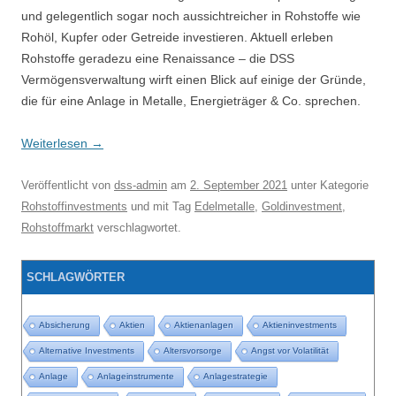
und gelegentlich sogar noch aussichtreicher in Rohstoffe wie
Rohöl, Kupfer oder Getreide investieren. Aktuell erleben
Rohstoffe geradezu eine Renaissance – die DSS
Vermögensverwaltung wirft einen Blick auf einige der Gründe,
die für eine Anlage in Metalle, Energieträger & Co. sprechen.
Weiterlesen
→
Veröffentlicht
von
dss-admin
am
2. September 2021
unter Kategorie
Rohstoffinvestments
und mit Tag
Edelmetalle
,
Goldinvestment
,
Rohstoffmarkt
verschlagwortet.
SCHLAGWÖRTER
Absicherung
Aktien
Aktienanlagen
Aktieninvestments
Alternative Investments
Altersvorsorge
Angst vor Volatilität
Anlage
Anlageinstrumente
Anlagestrategie