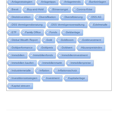
Anlagestrategien
Anlagetipps
Anlagetrends
Bankeinlagen
Brexit
Buy-and-Hold
Börsenangst
Corona-Krise
Direktinvestition
Diversifikation
Diversifizierung
DSS AG
DSS Vermögensberatung
DSS Vermögensverwaltung
Edelmetalle
ETF
Family Office
Fonds
Geldanlage
Global Wealth Report
Gold
Goldboom
Goldinvestment
Goldperformance
Goldpreis
Goldwert
Häuserpreisindex
Immobilien
Immobilienfonds
Immobilieninvestment
Immobilien kaufen
Immobilienmarkt
Immobilienpreise
Industriemetalle
Inflation
Inflationsschutz
Investitionsstrategien
Investment
Kapitalanlage
Kapital streuen