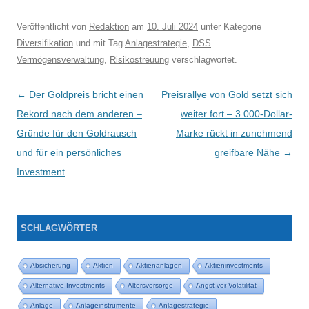
Veröffentlicht
von
Redaktion
am
10. Juli 2024
unter Kategorie
Diversifikation
und mit Tag
Anlagestrategie
,
DSS
Vermögensverwaltung
,
Risikostreuung
verschlagwortet.
Beitragsnavigation
←
Der Goldpreis bricht einen
Preisrallye von Gold setzt sich
Rekord nach dem anderen –
weiter fort – 3.000-Dollar-
Gründe für den Goldrausch
Marke rückt in zunehmend
und für ein persönliches
greifbare Nähe
→
Investment
SCHLAGWÖRTER
Absicherung
Aktien
Aktienanlagen
Aktieninvestments
Alternative Investments
Altersvorsorge
Angst vor Volatilität
Anlage
Anlageinstrumente
Anlagestrategie