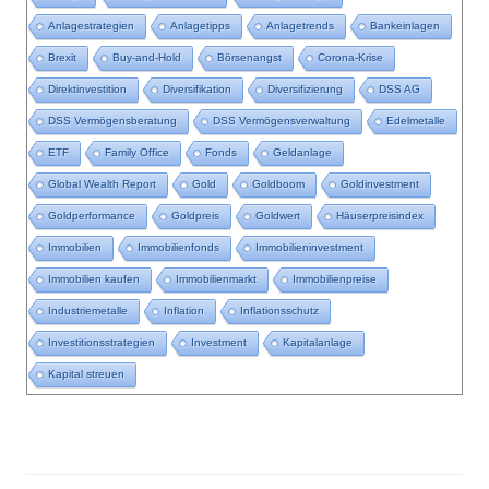
Anlagestrategien
Anlagetipps
Anlagetrends
Bankeinlagen
Brexit
Buy-and-Hold
Börsenangst
Corona-Krise
Direktinvestition
Diversifikation
Diversifizierung
DSS AG
DSS Vermögensberatung
DSS Vermögensverwaltung
Edelmetalle
ETF
Family Office
Fonds
Geldanlage
Global Wealth Report
Gold
Goldboom
Goldinvestment
Goldperformance
Goldpreis
Goldwert
Häuserpreisindex
Immobilien
Immobilienfonds
Immobilieninvestment
Immobilien kaufen
Immobilienmarkt
Immobilienpreise
Industriemetalle
Inflation
Inflationsschutz
Investitionsstrategien
Investment
Kapitalanlage
Kapital streuen