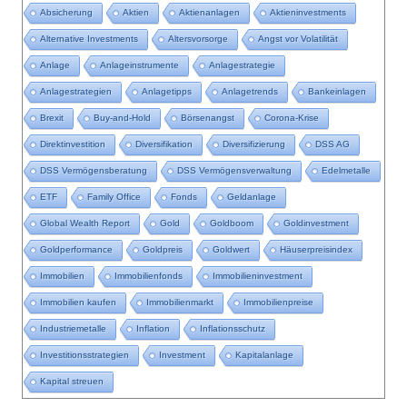
Absicherung
Aktien
Aktienanlagen
Aktieninvestments
Alternative Investments
Altersvorsorge
Angst vor Volatilität
Anlage
Anlageinstrumente
Anlagestrategie
Anlagestrategien
Anlagetipps
Anlagetrends
Bankeinlagen
Brexit
Buy-and-Hold
Börsenangst
Corona-Krise
Direktinvestition
Diversifikation
Diversifizierung
DSS AG
DSS Vermögensberatung
DSS Vermögensverwaltung
Edelmetalle
ETF
Family Office
Fonds
Geldanlage
Global Wealth Report
Gold
Goldboom
Goldinvestment
Goldperformance
Goldpreis
Goldwert
Häuserpreisindex
Immobilien
Immobilienfonds
Immobilieninvestment
Immobilien kaufen
Immobilienmarkt
Immobilienpreise
Industriemetalle
Inflation
Inflationsschutz
Investitionsstrategien
Investment
Kapitalanlage
Kapital streuen