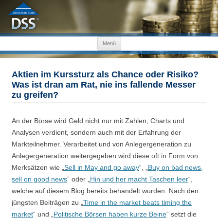
Zum Inhalt springen
Menü
Aktien im Kurssturz als Chance oder Risiko?
Was ist dran am Rat, nie ins fallende Messer
zu greifen?
An der Börse wird Geld nicht nur mit Zahlen, Charts und
Analysen verdient, sondern auch mit der Erfahrung der
Markteilnehmer. Verarbeitet und von Anlegergeneration zu
Anlegergeneration weitergegeben wird diese oft in Form von
Merksätzen wie „
Sell in May and go away
“, „
Buy on bad news,
sell on good news
” oder „
Hin und her macht Taschen leer
“,
welche auf diesem Blog bereits behandelt wurden. Nach den
jüngsten Beiträgen zu „
Time in the market beats timing the
market
“ und „
Politische Börsen haben kurze Beine
“ setzt die