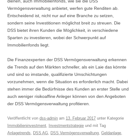
dienen, auch Immobilienfonds, wie sie die DSS
Vermögensverwaltung anbietet, werfen gute Renditen ab.
Entscheidend ist, nicht nur auf eine Branche zu setzen,
sondern seine Investitionen möglichst breit zu streuen. Die
DSS bietet ihren Kunden die Möglichkeit, in verschiedene
Sparten zu investieren, wobei der Schwerpunkt auf
Immobilienfonds liegt.
Die Finanzexperten der DSS Vermögensverwaltung erkennen
die Trends auf den Märkten schneller, als ein Laie das könnte
und sind so imstande, qualifizierte Umschichtungen
vorzunehmen, wenn die Situation es erforderlich macht. Dabei
stehen immer die Bedürfnisse des Kunden an erster Stelle und
auch weniger risikoaffine Anleger können von den Angeboten
der DSS Vermögensverwaltung profitieren.
Veröffentlicht
von
dss-admin
am
13. Februar 2017
unter Kategorie
Immobilieninvestment
,
Investmentstrategie
und mit Tag
Anlagetrends
,
DSS AG
,
DSS Vermögensverwaltung
,
Geldanlage
,