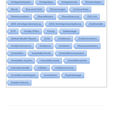
Anlagestrategien
Anlagetipps
Anlagetrends
Bankeinlagen
Brexit
Buy-and-Hold
Börsenangst
Corona-Krise
Direktinvestition
Diversifikation
Diversifizierung
DSS AG
DSS Vermögensberatung
DSS Vermögensverwaltung
Edelmetalle
ETF
Family Office
Fonds
Geldanlage
Global Wealth Report
Gold
Goldboom
Goldinvestment
Goldperformance
Goldpreis
Goldwert
Häuserpreisindex
Immobilien
Immobilienfonds
Immobilieninvestment
Immobilien kaufen
Immobilienmarkt
Immobilienpreise
Industriemetalle
Inflation
Inflationsschutz
Investitionsstrategien
Investment
Kapitalanlage
Kapital streuen