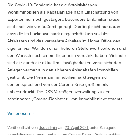
Die Covid-19-Pandemie hat die Attraktivität von
Wohnimmobilien als Kapitalanlage nach Einschätzung von
Experten nur noch gesteigert. Besonders Einfamilienhäuser
sind nach wie vor äußerst gefragt. Das liegt nicht nur daran,
dass die im Lockdown stark eingeschränkten sozialen
Aktivitäten und das vermehrte Arbeiten im Home Office den
eigenen vier Wänden einen höheren Stellenwert verliehen und
den Wunsch nach einem Eigenheim verstärkt haben. Vielmehr
sind die durch die aktuellen Unwägbarkeiten verunsicherten
Anleger vermehrt in den sicheren Anlagehafen Immobilien
geströmt. Die Preise am Immobilienmarkt zeigen sich
dementsprechend von der Corona-Krise größtenteils
unbeeindruckt. Die DSS Vermögensverwaltung zu der
scheinbaren „Corona-Resistenz“ von Immobilieninvestments.
Weiterlesen
→
Veröffentlicht
von
dss-admin
am
20. April 2021
unter Kategorie
Immobilieninvestment
und mit Tag
Corona-Krise
,
Direktinvestition
,