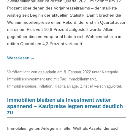
Zweifamilienhäuser im dritten Quartal 2021 im Schnitt um 12
Prozent über denen des Vorjahreszeitraums – der stärkste
Anstieg seit Beginn der aktuellen Statistik. Damit brachen die
Wohnimmobilienpreise einen Rekord, der erst im Quartal zuvor
mit einem Plus von 10,8 Prozent aufgestellt wurde. Allein
gegenüber diesem Vorquartal haben sich Wohnimmobilien im
dritten Quartal um 4,2 Prozent verteuert.
Weiterlesen
→
Veröffentlicht
von
dss-admin
am
8. Februar 2022
unter Kategorie
Immobilieninvestment
und mit Tag
Immobilienmarkt
,
Immobilienpreise
,
Inflation
,
Kapitalanlage
,
Zinstief
verschlagwortet.
Immobilien bleiben als Investment weiter
spannend – Kaufpreise legten erneut deutlich
zu
Immobilien gelten Anlegern in aller Welt als Assets, die auch