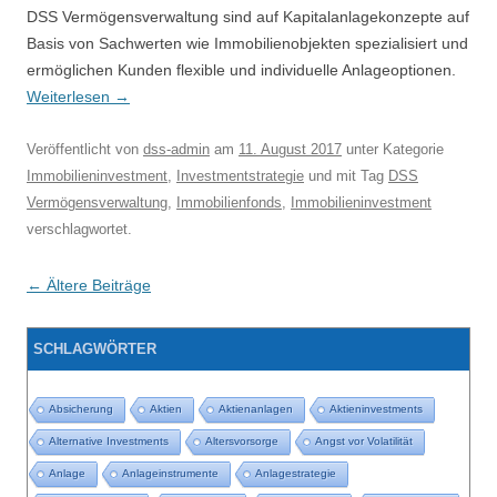
DSS Vermögensverwaltung sind auf Kapitalanlagekonzepte auf
Basis von Sachwerten wie Immobilienobjekten spezialisiert und
ermöglichen Kunden flexible und individuelle Anlageoptionen.
Weiterlesen
→
Veröffentlicht
von
dss-admin
am
11. August 2017
unter Kategorie
Immobilieninvestment
,
Investmentstrategie
und mit Tag
DSS
Vermögensverwaltung
,
Immobilienfonds
,
Immobilieninvestment
verschlagwortet.
Beitragsnavigation
←
Ältere Beiträge
SCHLAGWÖRTER
Absicherung
Aktien
Aktienanlagen
Aktieninvestments
Alternative Investments
Altersvorsorge
Angst vor Volatilität
Anlage
Anlageinstrumente
Anlagestrategie